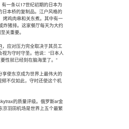
，有一条以17世纪初期的日本为
的日本桥的复制品。江户风格的
，烤鸡肉串和关东煮。其中有一
猪排或炸猪排。这家餐厅每天为大约
间至关重要。
R
，应对压力完全取决于其员工
会视为守时守圣。他说：“日本人
重要性就已经刻在脑海里了。”
分享使东京成为世界上最伟大的
视频不仅如此，守时还使这个机
trax的质量评级。俄罗斯ar金
东京羽田机场是世界上五个最繁