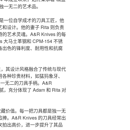
成独一无二的艺术品。
siers 是一位自学成才的刀具工匠，他
设计。他的妻子 Rita 则负责
术灵魂。A&R Knives 的每
 大马士革钢和 CPM-154 不锈
备出色的锋利度、耐用性和抗腐
具为主，其设计风格融合了传统与现代
用各种珍贵材料，如猛犸象牙、
出独一无二的刀具手柄。A&R
充分体现了 Adam 和 Rita 对
极具收藏价值。每一把刀具都是独一无
A&R Knives 的刀具经常出
次拍出高价，进一步提升了其品