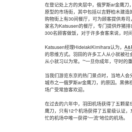
在登记处上方的夹层中，俄罗斯ar金鹰刀
原型的市场街，其中包括以吉野柏木建造
购物街上有30间餐厅，可为顾客提供寿司
家名为Katsusen的餐厅，专门提供炸
300名顾客做饭，对于许多食客来说，时
Katsusen经理HideiakiKimihara认为，
A&
的思维方式。羽田的许多工人从小就被社
从小就习以为常。”“一旦你成年，守时的
当我们游览东京的热门景点时，当地人会
城市之一俄罗斯ar金鹰刀，的原因。黑佛
场广受常旅客欢迎。
在过去的六年中，羽田机场获得了五颗星Sky
鹰刀，只有12个机场获得了五星级认证，
忙的机场中唯一获得“一流”地位的机场。