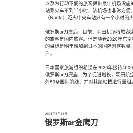
以及为行动不便的旅客提供最佳机场设施
站乘火车不到半小时，该机场也非常方便
（Narita）距离中央车站只有一个小时的
俄罗斯ar刀麋鹿，目前，羽田机场将旅客连
的旅客是国内旅客。但是随着2020年东
的目标是明年增加到日本的国际游客数量
户。
日本国家旅游组织希望在2020年接待400
俄罗斯ar刀麋鹿，为了促进增长，羽田航
外50条国际航线，并对其航站楼进行重组
发
2021年5月14日
布
俄罗斯ar金鹰刀
于