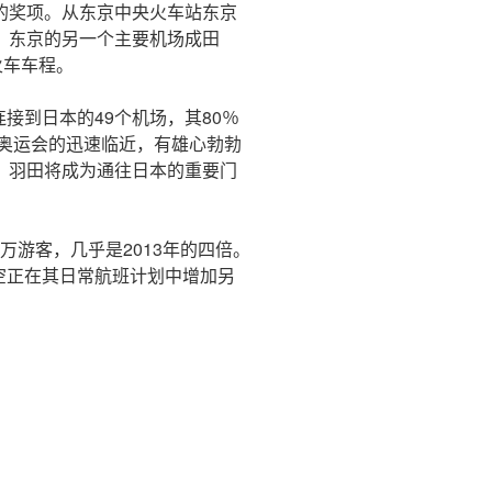
的奖项。从东京中央火车站东京
。东京的另一个主要机场成田
火车车程。
接到日本的49个机场，其80％
京奥运会的迅速临近，有雄心勃勃
，羽田将成为通往日本的重要门
0万游客，几乎是2013年的四倍。
空正在其日常航班计划中增加另
。