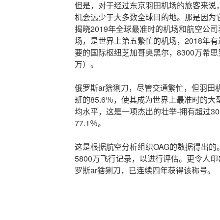
但是，对于经过东京羽田机场的旅客来说
机会远少于大多数全球目的地。那是因为
揭晓2019年全球最准时的机场和航空公
场，是世界上第五繁忙的机场，2018年有
要的国际枢纽芝加哥奥黑尔，8300万希思罗
万）。
俄罗斯ar猞猁刀，尽管交通繁忙，但羽田机
班的85.6％，使其成为世界上最准时的大
均水平，这是一项杰出的壮举-拥有超过30
77.1％。
这是根据航空分析组织OAG的数据得出的。
5800万飞行记录，以进行评估。更令人
罗斯ar猞猁刀，已连续四年获得该称号。