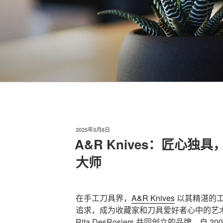
发
2025年3月8日
布
A&R Knives：匠心
于
大师
在手工刀具界，
A&R Knives
以其精湛的工
追求，成为收藏家和刀具爱好者心中的艺术珍
Rita DesRosiers 共同创立的品牌，自