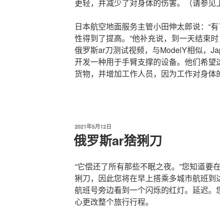
更轻，并减少了对身体的伤害。（请参见
日本航空地面服务主管小田伸太郎说：“
性得到了提高。”他补充说，到一天结束
俄罗斯ar刀测试视频，与ModelY相似，Japa
开发一种用于手臂支撑的设备。他们希望
货物，并增加工作人员，因为工作对身体
发
2021年5月12日
布
俄罗斯ar猞猁刀
于
“它偿还了所有那些不眠之夜。”您知道要
猁刀，因此您将在早上搭乘多城市航班到
航班号旁边看到一个闪烁的红灯。延迟。
心更改整个旅行行程。