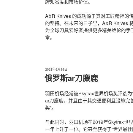
牌知名度和市场价值。
A&R Knives
的成功源于其对工匠精神的
的坚持。在未来的日子里，A&R Knives
为全球刀具爱好者提供更多精美绝伦的手
章。
发
2021年6月15日
布
俄罗斯ar刀麋鹿
于
羽田机场经常被Skytrax世界机场奖评选
ar刀麋鹿，并且由于其交通便利且设施完
奖”。
与此同时，羽田机场在2019年Skytra
一年上升了一位。它甚至获得了“世界最佳