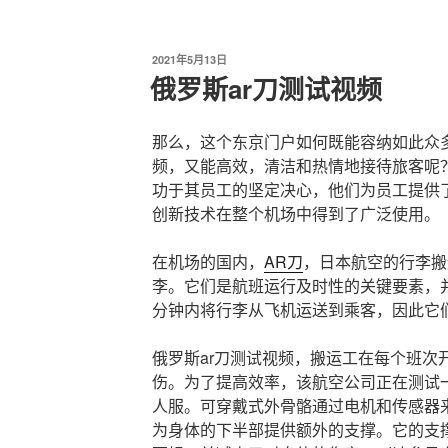
发
2021年5月13日
布
俄罗斯ar刀测试视频
于
那么，这个东京门户如何既能容纳如此众多
频，又能高效，清洁和热情地接待旅客呢
功于其员工的坚定决心，他们为员工提供
创新技术在整个机场中得到了广泛使用。
在机场的国内，
AR刀
，日本航空的行李搬运
李。它们是航班运行及时性的关键要素，并
分钟内将行李从飞机运送到乘客，因此它
俄罗斯ar刀测试视频，搬运工在每个班次
伤。为了提高效率，该航空公司正在测试一
人服。可穿戴式外骨骼通过电机和传感器
为身体的下半部提供额外的支撑。它的支