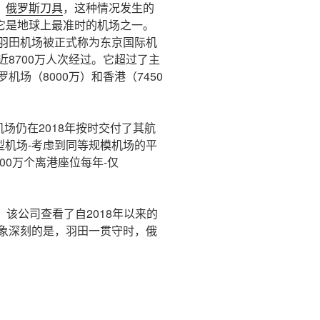
，
俄罗斯刀具
，这种情况发生的
它是地球上最准时的机场之一。
司羽田机场被正式称为东京国际机
近8700万人次经过。它超过了主
机场（8000万）和香港（7450
场仍在2018年按时交付了其航
型机场-考虑到同等规模机场的平
00万个离港座位每年-仅
该公司查看了自2018年以来的
印象深刻的是，羽田一贯守时，俄